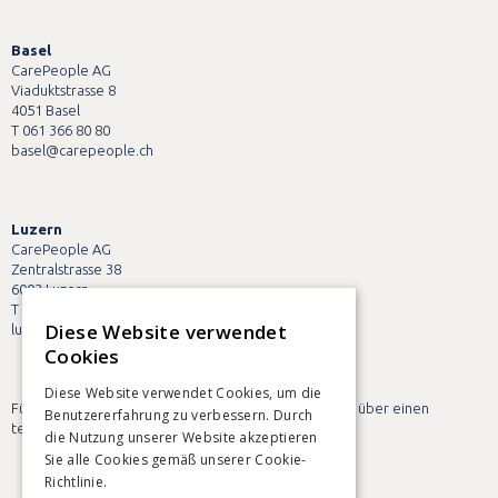
Basel
CarePeople AG
Viaduktstrasse 8
4051 Basel
T 061 366 80 80
basel@carepeople.ch
Luzern
CarePeople AG
Zentralstrasse 38
6003 Luzern
T 041 228 90 90
Diese Website verwendet
luzern@carepeople.ch
Cookies
Diese Website verwendet Cookies, um die
Für unsere Kunden und Mitarbeitenden verfügen wir über einen
Benutzererfahrung zu verbessern. Durch
telefonischen Notfall-Pikettdienst!
die Nutzung unserer Website akzeptieren
Sie alle Cookies gemäß unserer Cookie-
Richtlinie.