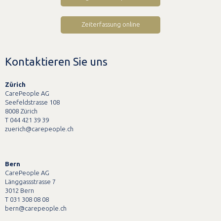
Zeiterfassung online
Kontaktieren Sie uns
Zürich
CarePeople AG
Seefeldstrasse 108
8008 Zürich
T 044 421 39 39
zuerich@carepeople.ch
Bern
CarePeople AG
Länggassstrasse 7
3012 Bern
T 031 308 08 08
bern@carepeople.ch