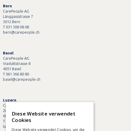
Bern
CarePeople AG
Länggassstrasse 7
3012 Bern
T 031 308 08 08
bern@carepeople.ch
Basel
CarePeople AG
Viaduktstrasse 8
4051 Basel
T 061 366 80 80
basel@carepeople.ch
Luzern
CarePeople AG
Zentralstrasse 38
Diese Website verwendet
6003 Luzern
Cookies
T 041 228 90 90
luzern@carepeople.ch
Diese Website verwendet Cookies, um die