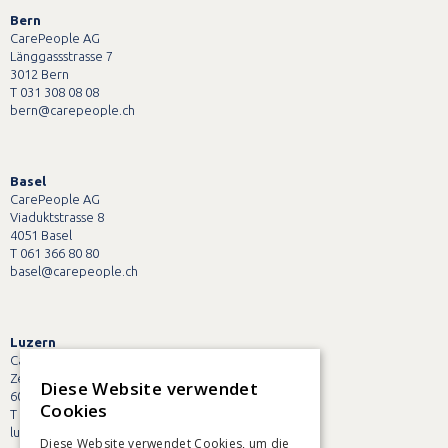
Bern
CarePeople AG
Länggassstrasse 7
3012 Bern
T 031 308 08 08
bern@carepeople.ch
Basel
CarePeople AG
Viaduktstrasse 8
4051 Basel
T 061 366 80 80
basel@carepeople.ch
Luzern
CarePeople AG
Zentralstrasse 38
Diese Website verwendet
6003 Luzern
Cookies
T 041 228 90 90
luzern@carepeople.ch
Diese Website verwendet Cookies, um die